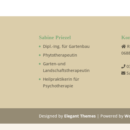
Sabine Priezel
Kon
Dipl.-Ing. für Gartenbau
R
0688
Phytotherapeutin
Garten-und
0
Landschaftstherapeutin
Sa
Heilpraktikerin für
Psychotherapie
Designed by
Elegant Themes
| Powered by
Wo