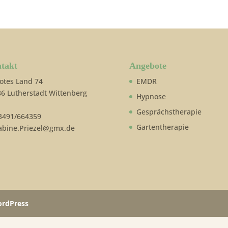
takt
Angebote
otes Land 74
EMDR
6 Lutherstadt Wittenberg
Hypnose
Gesprächstherapie
3491/664359
Gartentherapie
bine.Priezel@gmx.de
rdPress