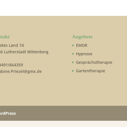
takt
Angebote
otes Land 74
EMDR
6 Lutherstadt Wittenberg
Hypnose
Gesprächstherapie
3491/664359
Gartentherapie
bine.Priezel@gmx.de
rdPress