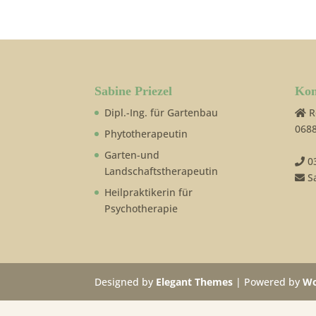
Sabine Priezel
Kon
Dipl.-Ing. für Gartenbau
R
0688
Phytotherapeutin
Garten-und
0
Landschaftstherapeutin
Sa
Heilpraktikerin für
Psychotherapie
Designed by
Elegant Themes
| Powered by
Wo